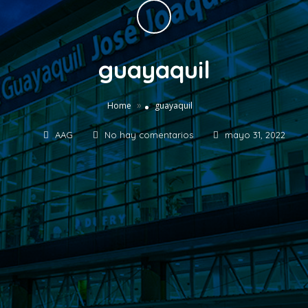
guayaquil
»
Home
guayaquil
AAG
No hay comentarios
mayo 31, 2022