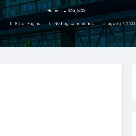
»
Home
IMG_6205
Editor Pagina
No hay comentarios
agosto 7, 2023