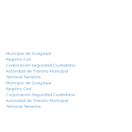
1er Piso.
(593) 4 2169209
info@aag.org.ec
Otros Enlaces
Municipio de Guayaquil
Registro Civil
Corporación Seguridad Ciudadana
Autoridad de Tránsito Municipal
Terminal Terrestre
Municipio de Guayaquil
Registro Civil
Corporación Seguridad Ciudadana
Autoridad de Tránsito Municipal
Terminal Terrestre
Síguenos
Mantente informado en