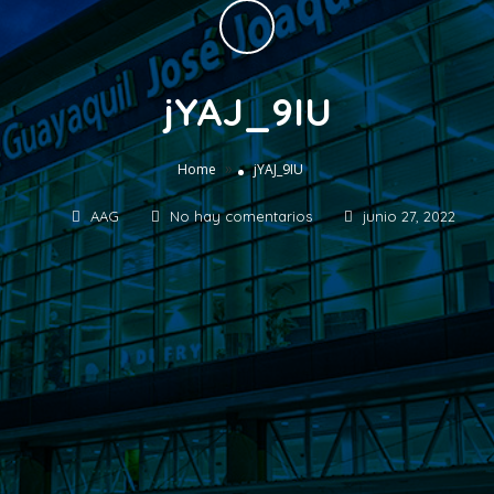
jYAJ_9IU
»
Home
jYAJ_9IU
AAG
No hay comentarios
junio 27, 2022