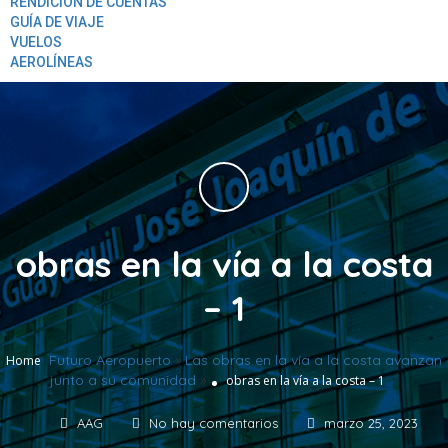
RENDICION DE CUENTAS
GUÍA DE VIAJE
VUELOS
AEROLÍNEAS
obras en la vía a la costa
– 1
Futuro Aeropuerto
»
Las obras en la vía a la costa avanzan
Home
junto a su comunidad
»
obras en la vía a la costa – 1
AAG
No hay comentarios
marzo 25, 2023