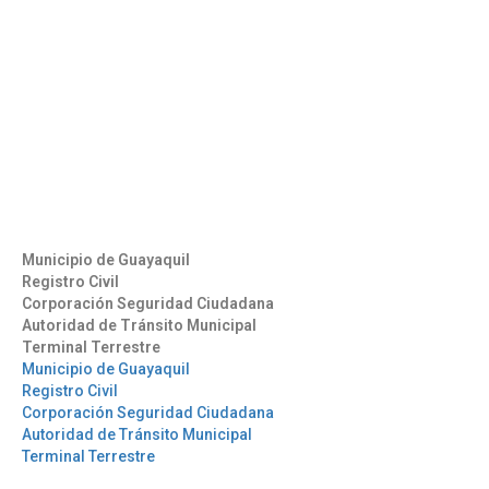
Contáctenos
Aeropuerto José Joaquín de Olmedo Edificio Administrativo,
1er Piso.
(593) 4 2169209
info@aag.org.ec
Otros Enlaces
Municipio de Guayaquil
Registro Civil
Corporación Seguridad Ciudadana
Autoridad de Tránsito Municipal
Terminal Terrestre
Municipio de Guayaquil
Registro Civil
Corporación Seguridad Ciudadana
Autoridad de Tránsito Municipal
Terminal Terrestre