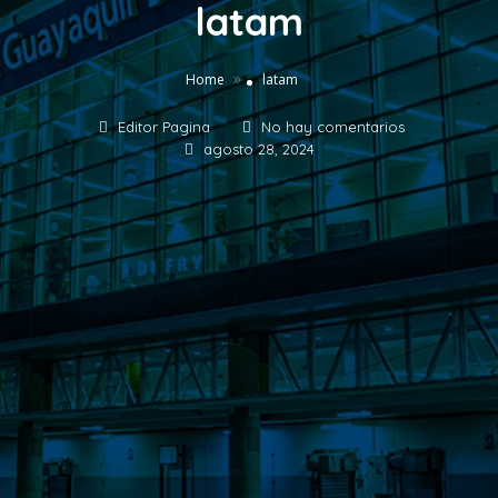
latam
»
Home
latam
Editor Pagina
No hay comentarios
agosto 28, 2024