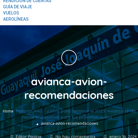
RENDICION DE CUENTAS
GUÍA DE VIAJE
VUELOS
AEROLÍNEAS
avianca-avion-
recomendaciones
Noticias AAG
»
¡Listos para terminar el 2023! Avianca te da
Home
recomendaciones para tus próximos vuelos
»
avianca-avion-recomendaciones
Editor Pagina
No hay comentarios
enero 16, 2024