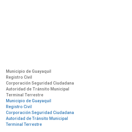
Contáctenos
Aeropuerto José Joaquín de Olmedo Edificio Administrativo,
1er Piso.
(593) 4 2169209
info@aag.org.ec
Otros Enlaces
Municipio de Guayaquil
Registro Civil
Corporación Seguridad Ciudadana
Autoridad de Tránsito Municipal
Terminal Terrestre
Municipio de Guayaquil
Registro Civil
Corporación Seguridad Ciudadana
Autoridad de Tránsito Municipal
Terminal Terrestre