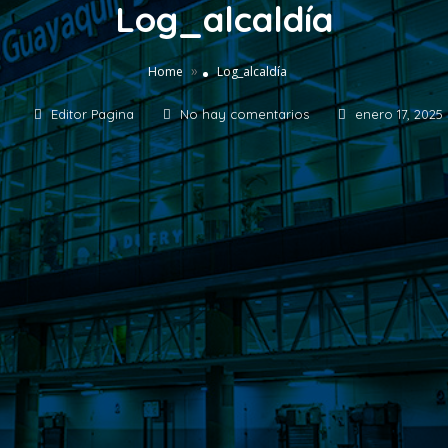
Log_alcaldía
»
Home
Log_alcaldía
Editor Pagina
No hay comentarios
enero 17, 2025