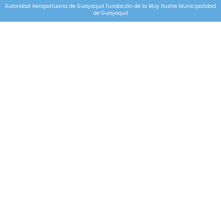
Autoridad Aeroportuaria de Guayaquil Fundación de la Muy Ilustre Municipalidad
de Guayaquil