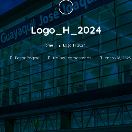
Logo_H_2024
»
Home
Logo_H_2024
Editor Pagina
No hay comentarios
enero 16, 2025