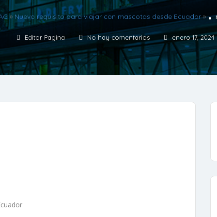
AAG
»
Nuevo requisito para viajar con mascotas desde Ecuador
»
Editor Pagina
No hay comentarios
enero 17, 2024
Ecuador