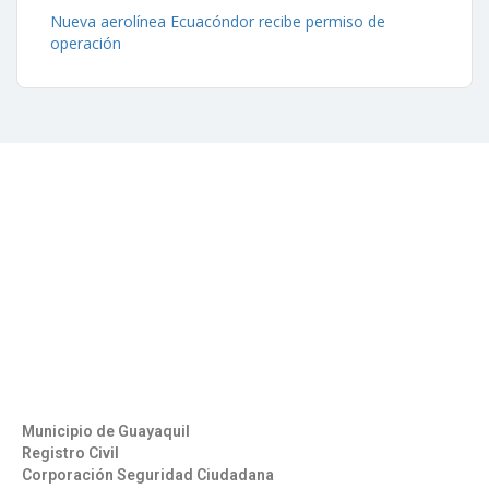
Nueva aerolínea Ecuacóndor recibe permiso de
operación
Contáctenos
Aeropuerto José Joaquín de Olmedo Edificio Administrativo,
1er Piso.
(593) 4 2169209
info@aag.org.ec
Otros Enlaces
Municipio de Guayaquil
Registro Civil
Corporación Seguridad Ciudadana