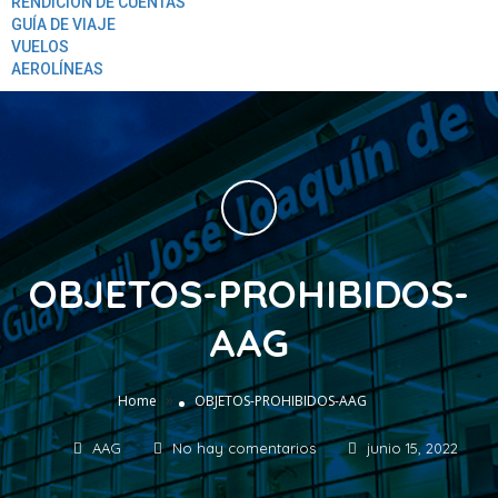
RENDICION DE CUENTAS
GUÍA DE VIAJE
VUELOS
AEROLÍNEAS
OBJETOS-PROHIBIDOS-
AAG
»
Home
OBJETOS-PROHIBIDOS-AAG
AAG
No hay comentarios
junio 15, 2022