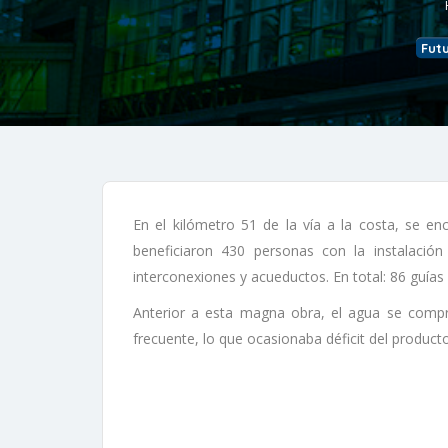
Fut
En el kilómetro 51 de la vía a la costa, se e
beneficiaron 430 personas con la instalación 
interconexiones y acueductos. En total: 86 guías 
Anterior a esta magna obra, el agua se comp
frecuente, lo que ocasionaba déficit del prod