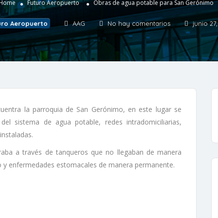
Home
Futuro Aeropuerto
Obras de agua potable para San Gerónimo
uro Aeropuerto
AAG
No hay comentarios
junio 27
ncuentra la parroquia de San Gerónimo, en este lugar se
del sistema de agua potable, redes intradomiciliarias,
instaladas.
raba a través de tanqueros que no llegaban de manera
ucto y enfermedades estomacales de manera permanente.