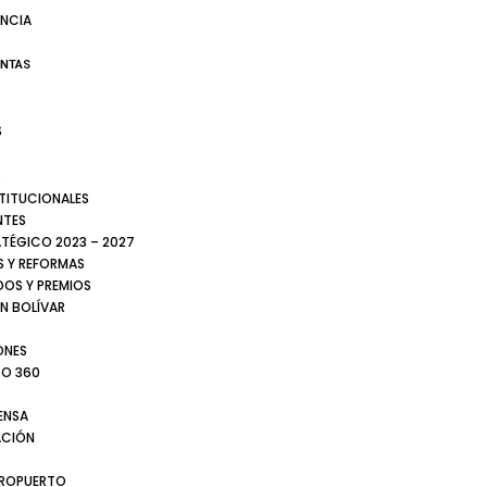
NCIA
ENTAS
S
S
STITUCIONALES
NTES
ATÉGICO 2023 – 2027
 Y REFORMAS
DOS Y PREMIOS
N BOLÍVAR
ONES
TO 360
ENSA
CIÓN
EROPUERTO