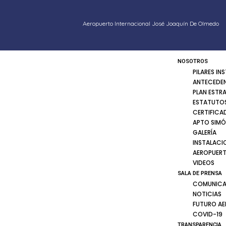
Aeropuerto Internacional José Joaquín De Olmedo
NOSOTROS
PILARES IN
ANTECEDE
PLAN ESTR
ESTATUTOS
CERTIFICA
APTO SIMÓ
GALERÍA
INSTALACI
AEROPUER
VIDEOS
SALA DE PRENSA
COMUNICA
NOTICIAS
FUTURO A
COVID-19
TRANSPARENCIA