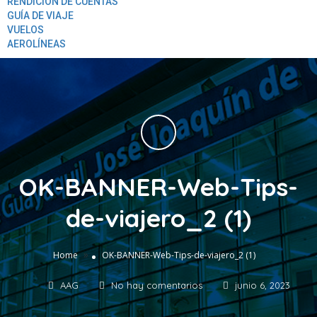
RENDICION DE CUENTAS
GUÍA DE VIAJE
VUELOS
AEROLÍNEAS
OK-BANNER-Web-Tips-
de-viajero_2 (1)
»
Home
OK-BANNER-Web-Tips-de-viajero_2 (1)
AAG
No hay comentarios
junio 6, 2023