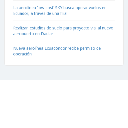
La aerolínea ‘low cost’ SKY busca operar vuelos en
Ecuador, a través de una filial
Realizan estudios de suelo para proyecto vial al nuevo
aeropuerto en Daular
Nueva aerolínea Ecuacóndor recibe permiso de
operación
Contáctenos
Aeropuerto José Joaquín de Olmedo Edificio Administrativo,
1er Piso.
(593) 4 2169209