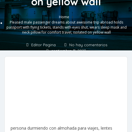
on yellow wall
»
Home
Pleased male passenger dreams about awesome trip abroad holds
passport with flying tickets, stands with eyes shut, wears sleep mask and
neck pillow for comfort travel, isolated on yellow wall
Editor Pagina
No hay comentarios
septiembre 11, 2023
persona durmiendo con almohada para viajes, lentes