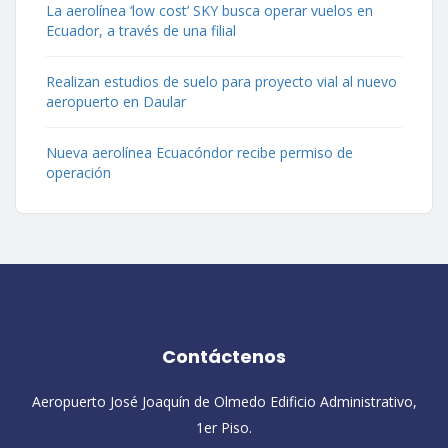
La aerolínea ‘low cost’ SKY busca operar vuelos en
Ecuador, a través de una filial
Realizan estudios de suelo para proyecto vial al nuevo
aeropuerto en Daular
Nueva aerolínea Ecuacóndor recibe permiso de
operación
Contáctenos
Aeropuerto José Joaquín de Olmedo Edificio Administrativo,
1er Piso.