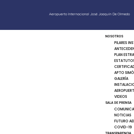
Aeropuerto Internacional José Joaquín De Olmedo
NOSOTROS
PILARES IN
ANTECEDE
PLAN ESTR
ESTATUTOS
CERTIFICA
APTO SIMÓ
GALERÍA
INSTALACI
AEROPUER
VIDEOS
SALA DE PRENSA
COMUNICA
NOTICIAS
FUTURO A
COVID-19
TRANSPARENCIA