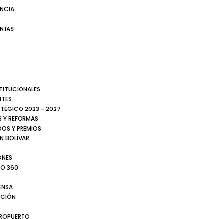
NCIA
ENTAS
S
S
STITUCIONALES
NTES
ATÉGICO 2023 – 2027
 Y REFORMAS
DOS Y PREMIOS
N BOLÍVAR
ONES
TO 360
ENSA
CIÓN
EROPUERTO