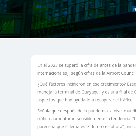
N
En el 2023 se superó la cifra de antes de la pande
internacionales), según cifras de la Airport Council 
¿Qué factores incidieron en ese crecimiento? Ezeq
maneja la terminal de Guayaquil y es una filial de
aspectos que han ayudado a recuperar el tráfico.
Señala que después de la pandemia, a nivel mundi
tráfico aumentaron sensiblemente la tendencia. “L
parecería que el lema es ‘El futuro es ahora’”, indic