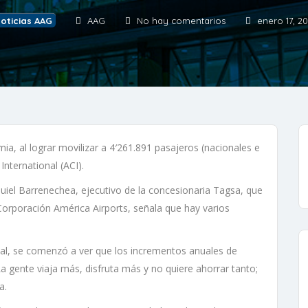
oticias AAG
AAG
No hay comentarios
enero 17, 2
mia, al lograr movilizar a 4′261.891 pasajeros (nacionales e
International (ACI).
uiel Barrenechea, ejecutivo de la concesionaria Tagsa, que
 Corporación América Airports, señala que hay varios
al, se comenzó a ver que los incrementos anuales de
a gente viaja más, disfruta más y no quiere ahorrar tanto;
a.