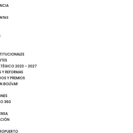
NCIA
ENTAS
S
S
STITUCIONALES
NTES
ATÉGICO 2023 – 2027
 Y REFORMAS
DOS Y PREMIOS
N BOLÍVAR
ONES
TO 360
ENSA
CIÓN
EROPUERTO