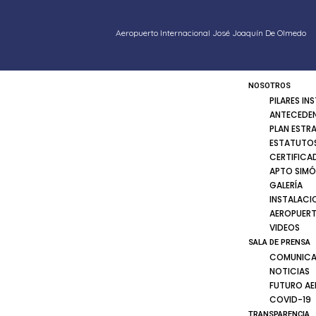
Aeropuerto Internacional José Joaquín De Olmedo
NOSOTROS
PILARES IN
ANTECEDE
PLAN ESTR
ESTATUTOS
CERTIFICA
APTO SIMÓ
GALERÍA
INSTALACI
AEROPUER
VIDEOS
SALA DE PRENSA
COMUNICA
NOTICIAS
FUTURO A
COVID-19
TRANSPARENCIA