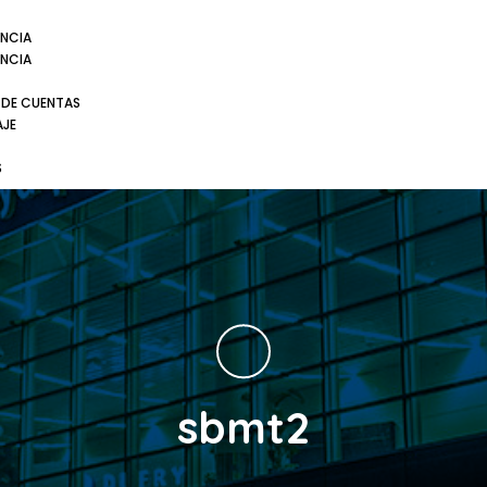
NCIA
NCIA
 DE CUENTAS
AJE
S
sbmt2