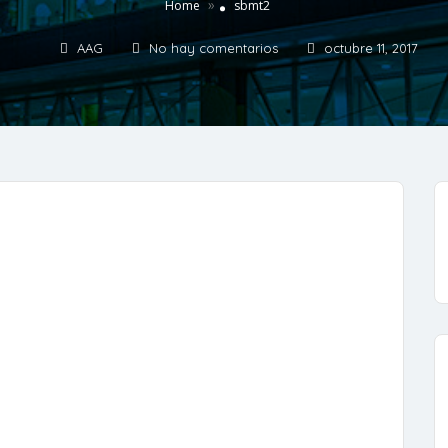
»
Home
sbmt2
AAG
No hay comentarios
octubre 11, 2017