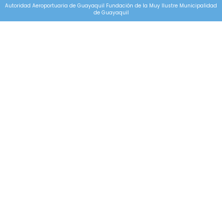
Autoridad Aeroportuaria de Guayaquil Fundación de la Muy Ilustre Municipalidad
de Guayaquil