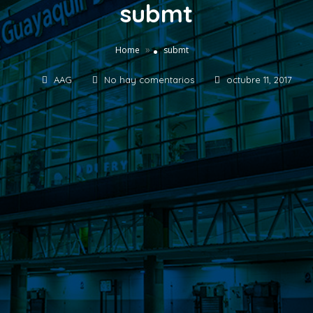
submt
»
Home
submt
AAG
No hay comentarios
octubre 11, 2017