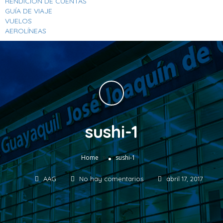
RENDICION DE CUENTAS
GUÍA DE VIAJE
VUELOS
AEROLÍNEAS
sushi-1
»
Home
sushi-1
AAG
No hay comentarios
abril 17, 2017