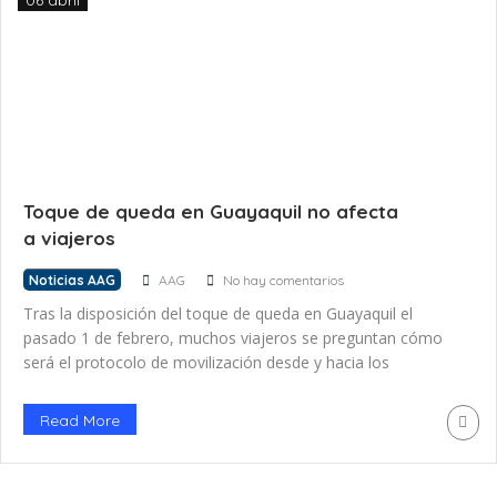
06 abril
Toque de queda en Guayaquil no afecta
a viajeros
Noticias AAG
AAG
No hay comentarios
Tras la disposición del toque de queda en Guayaquil el
pasado 1 de febrero, muchos viajeros se preguntan cómo
será el protocolo de movilización desde y hacia los
aeropuertos. Las autoridades confirmaron que los traslados
por viajes aéreos programados no se verán afectados en la
Read More
provincia del Guayas, ni tampoco en Santa Elena y Los […]