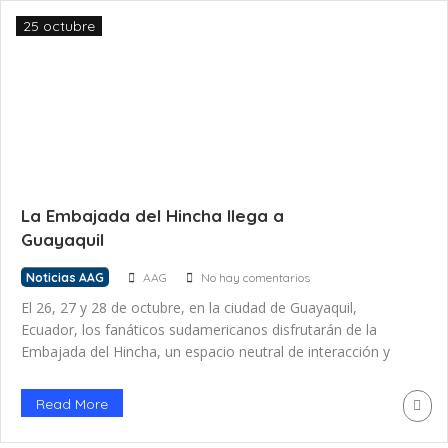
25 octubre
La Embajada del Hincha llega a
Guayaquil
Noticias AAG
AAG
No hay comentarios
El 26, 27 y 28 de octubre, en la ciudad de Guayaquil,
Ecuador, los fanáticos sudamericanos disfrutarán de la
Embajada del Hincha, un espacio neutral de interacción y
entretenimiento, en la previa de la Gran Final de la
CONMEBOL Libertadores entre Flamengo y Athletico
Read More
Paranaense, los asistentes podrán acceder a distintas
actividades recreativas. Este espacio, […]