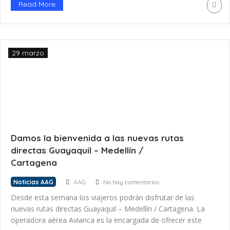
Read More
una invitación a apoyar la protección del medioambiente y
los […]
29 marzo
Damos la bienvenida a las nuevas rutas
directas Guayaquil – Medellín /
Cartagena
Noticias AAG
AAG
No hay comentarios
Desde esta semana los viajeros podrán disfrutar de las
nuevas rutas directas Guayaquil – Medellín / Cartagena. La
operadora aérea Avianca es la encargada de ofrecer este