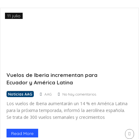
11 julio
Vuelos de Iberia incrementan para
Ecuador y América Latina
Noticias AAG
AAG
No hay comentarios
Los vuelos de Iberia aumentarán un 14 % en América Latina
para la próxima temporada, informó la aerolínea española.
Se trata de 300 vuelos semanales y crecimientos
destacados en relación con Ecuador, Colombia, Perú, Chile,
Puerto Rico, República Dominicana, Brasil y Venezuela.
Read More
Actualmente, Iberia realiza vuelos directos desde Madrid