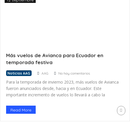
12 septiembre
Más vuelos de Avianca para Ecuador en
temporada festiva
Noticias AAG
AAG
No hay comentarios
Para la temporada de invierno 2023, más vuelos de Avianca
fueron anunciados desde, hacia y en Ecuador. Este
importante incremento de vuelos lo llevará a cabo la
aerolínea con sus diferentes delegaciones. Para la
temporada alta de viajes de fin de año, específicamente
Read More
desde inicios de noviembre, comparado con la pre –
pandemia, se ofrecerá […]