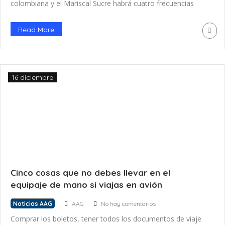
colombiana y el Mariscal Sucre habrá cuatro frecuencias
semanales desde el 26 de marzo de 2023. Dos días
después se iniciarán las operaciones entre Guayaquil y
Read More
Cartagena con tres frecuencias semanales. Esa misma
fecha se unirá Guayaquil […]
16 diciembre
Cinco cosas que no debes llevar en el
equipaje de mano si viajas en avión
Noticias AAG
AAG
No hay comentarios
Comprar los boletos, tener todos los documentos de viaje