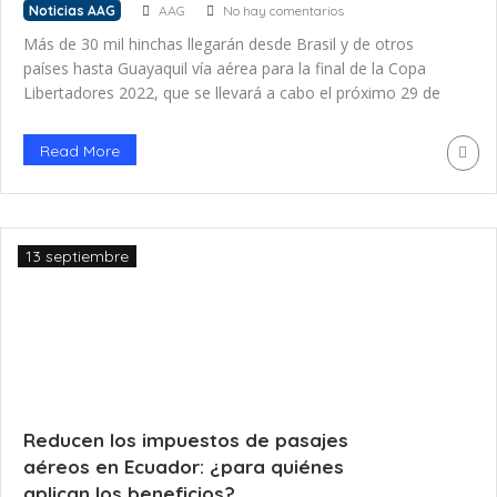
Noticias AAG
AAG
No hay comentarios
Más de 30 mil hinchas llegarán desde Brasil y de otros
países hasta Guayaquil vía aérea para la final de la Copa
Libertadores 2022, que se llevará a cabo el próximo 29 de
octubre. El aeropuerto José Joaquín de Olmedo ha realizado
adecuaciones para recibir a la gran cantidad de aeronaves
Read More
adicionales que llegarán a la […]
13 septiembre
Reducen los impuestos de pasajes
aéreos en Ecuador: ¿para quiénes
aplican los beneficios?