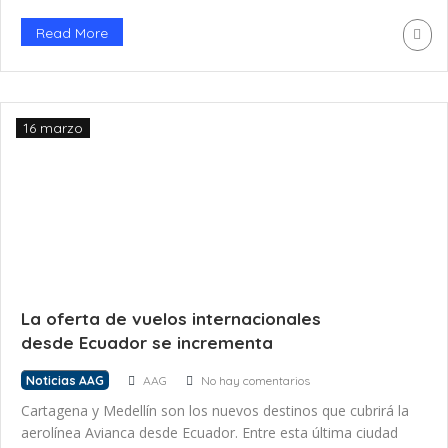
servicio desde Quito y la Perla del Pacífico. El vuelo
inaugural se dio el pasado domingo 26 de marzo a las
Read More
19:50. Según el medio El Colombiano, parió […]
16 marzo
La oferta de vuelos internacionales
desde Ecuador se incrementa
Noticias AAG
AAG
No hay comentarios
Cartagena y Medellín son los nuevos destinos que cubrirá la
aerolínea Avianca desde Ecuador. Entre esta última ciudad