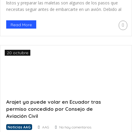
listos y preparar las maletas son algunos de los pasos que
necesitas seguir antes de embarcarte en un avión. Debido al
ajetreo de la época, al estrés de llegar a tiempo al vuelo o a
la falta de información de tu aerolínea sobre lo que se […]
Read More
20 octubre
Arajet ya puede volar en Ecuador tras
permiso concedido por Consejo de
Aviación Civil
Noticias AAG
AAG
No hay comentarios