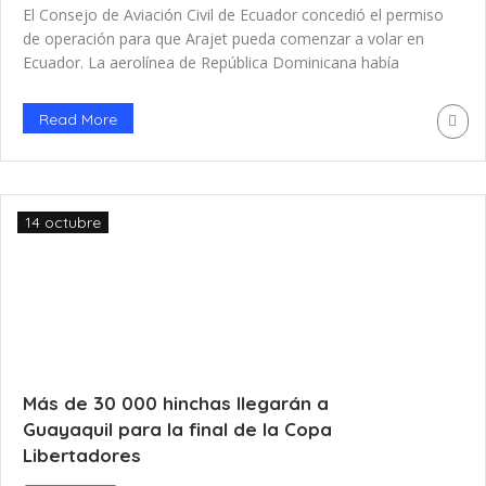
El Consejo de Aviación Civil de Ecuador concedió el permiso
de operación para que Arajet pueda comenzar a volar en
Ecuador. La aerolínea de República Dominicana había
anunciado semanas atrás su intención de operar en
Guayaquil y Quito. El permiso de operación concedido por el
Read More
Consejo de Aviación incluye hasta tres frecuencias en la
ruta […]
14 octubre
Más de 30 000 hinchas llegarán a
Guayaquil para la final de la Copa
Libertadores