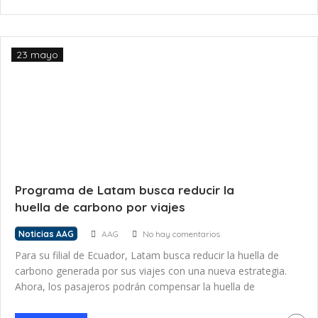
hacia Quito y Guayaquil. Vuelos de […]
23 mayo
Programa de Latam busca reducir la
huella de carbono por viajes
Noticias AAG
AAG
No hay comentarios
Para su filial de Ecuador, Latam busca reducir la huella de
carbono generada por sus viajes con una nueva estrategia.
Ahora, los pasajeros podrán compensar la huella de
carbono generada por sus viajes aéreos gracias al nuevo
programa “1+1: Compensar para Conservar”. Se trata de