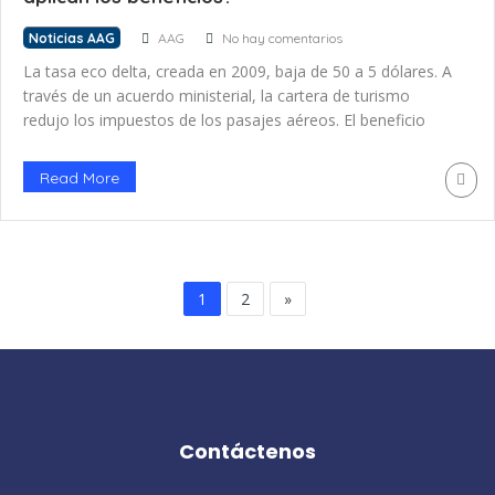
Noticias AAG
AAG
No hay comentarios
La tasa eco delta, creada en 2009, baja de 50 a 5 dólares. A
través de un acuerdo ministerial, la cartera de turismo
redujo los impuestos de los pasajes aéreos. El beneficio
aplica a las aerolíneas internacionales que ingresen por
primera vez al país o para las que abran nuevas rutas a los
Read More
aeropuertos administrados por la Dirección […]
1
2
»
Contáctenos