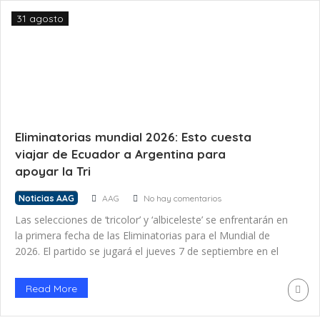
31 agosto
Eliminatorias mundial 2026: Esto cuesta
viajar de Ecuador a Argentina para
apoyar la Tri
Noticias AAG
AAG
No hay comentarios
Las selecciones de ‘tricolor’ y ‘albiceleste’ se enfrentarán en
la primera fecha de las Eliminatorias para el Mundial de
2026. El partido se jugará el jueves 7 de septiembre en el
estadio Monumental de Buenos Aires. ¿Cuánto cuesta
viajar de Ecuador a Argentina para apoyar a nuestra
Read More
selección? Ecuador vs. Argentina La cuenta regresiva para
[…]