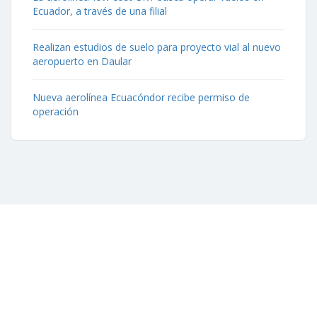
Ecuador, a través de una filial
Realizan estudios de suelo para proyecto vial al nuevo
aeropuerto en Daular
Nueva aerolínea Ecuacóndor recibe permiso de
operación
Contáctenos
Aeropuerto José Joaquín de Olmedo Edificio Administrativo,
1er Piso.
(593) 4 2169209