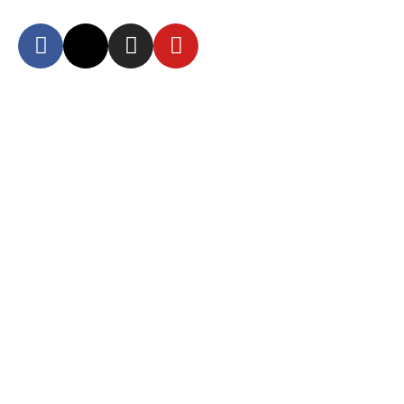
Autoridad Aeroportuaria de Guayaquil Fundación de la Muy Ilustre
Municipalidad de Guayaquil