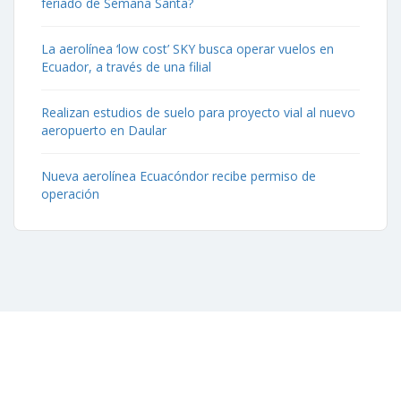
feriado de Semana Santa?
La aerolínea ‘low cost’ SKY busca operar vuelos en
Ecuador, a través de una filial
Realizan estudios de suelo para proyecto vial al nuevo
aeropuerto en Daular
Nueva aerolínea Ecuacóndor recibe permiso de
operación
Contáctenos
Aeropuerto José Joaquín de Olmedo Edificio Administrativo,
1er Piso.