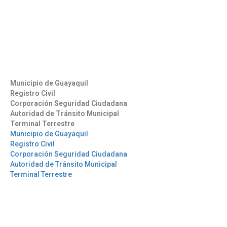
(593) 4 2169209
info@aag.org.ec
Otros Enlaces
Municipio de Guayaquil
Registro Civil
Corporación Seguridad Ciudadana
Autoridad de Tránsito Municipal
Terminal Terrestre
Municipio de Guayaquil
Registro Civil
Corporación Seguridad Ciudadana
Autoridad de Tránsito Municipal
Terminal Terrestre
Síguenos
Mantente informado en
nuestras redes sociales