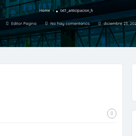
»
Home
txt1_anticipacion_h
Editor Pagina
No hay comentarios
diciembre 23, 20