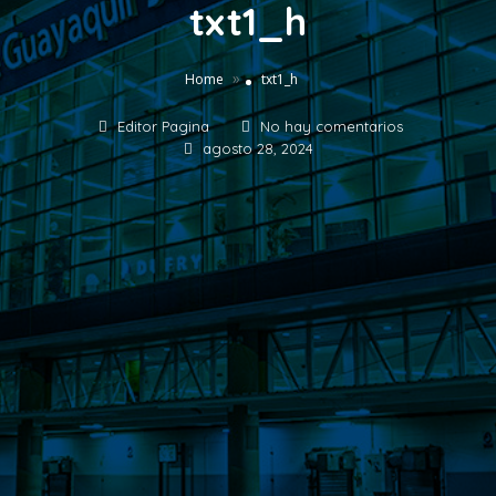
txt1_h
»
Home
txt1_h
Editor Pagina
No hay comentarios
agosto 28, 2024