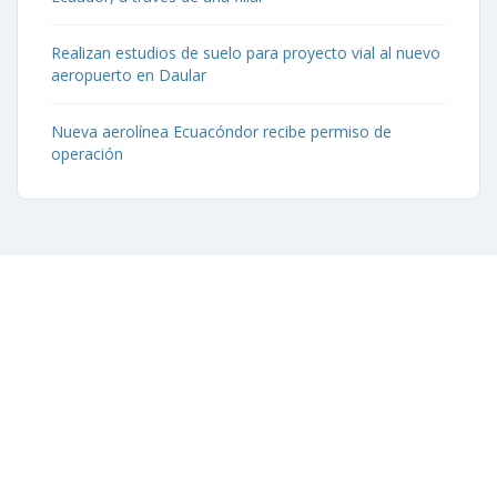
Realizan estudios de suelo para proyecto vial al nuevo
aeropuerto en Daular
Nueva aerolínea Ecuacóndor recibe permiso de
operación
Contáctenos
Aeropuerto José Joaquín de Olmedo Edificio Administrativo,
1er Piso.
(593) 4 2169209
info@aag.org.ec