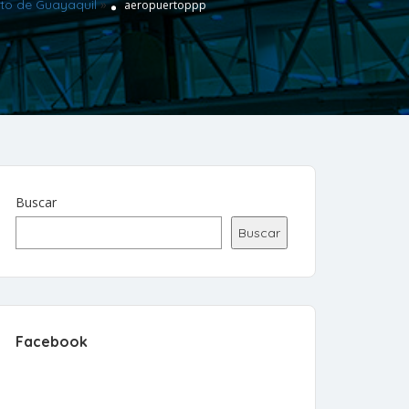
rto de Guayaquil
»
aeropuertoppp
Buscar
Buscar
Facebook