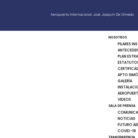
Aeropuerto Internacional José Joaquín De Olmedo
NOSOTROS
PILARES IN
ANTECEDE
PLAN ESTR
ESTATUTOS
CERTIFICA
APTO SIMÓ
GALERÍA
INSTALACI
AEROPUER
VIDEOS
SALA DE PRENSA
COMUNICA
NOTICIAS
FUTURO A
COVID-19
TRANSPARENCIA