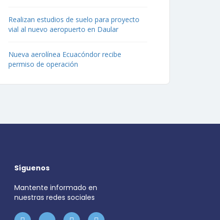
Realizan estudios de suelo para proyecto
vial al nuevo aeropuerto en Daular
Nueva aerolínea Ecuacóndor recibe
permiso de operación
Síguenos
Mantente informado en
nuestras redes sociales