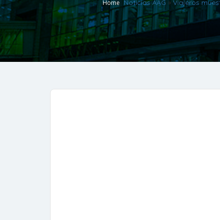
Noticias AAG
»
Viajeros mues
Home