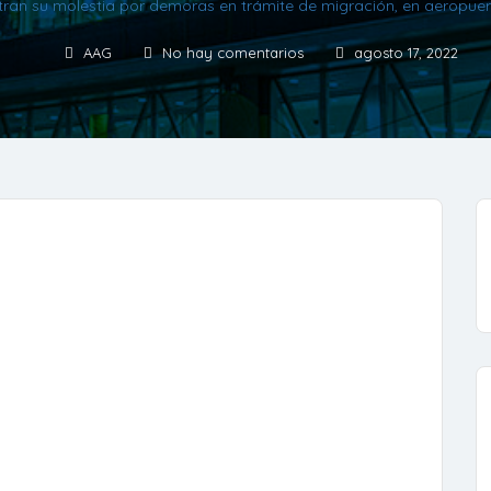
tran su molestia por demoras en trámite de migración, en aeropue
AAG
No hay comentarios
agosto 17, 2022