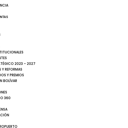
NCIA
ENTAS
S
S
STITUCIONALES
NTES
ATÉGICO 2023 – 2027
 Y REFORMAS
DOS Y PREMIOS
N BOLÍVAR
ONES
TO 360
ENSA
CIÓN
EROPUERTO