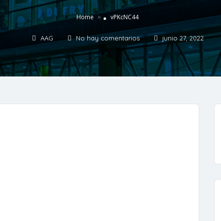
»
Home
vPKcNC44
AAG
No hay comentarios
junio 27, 2022