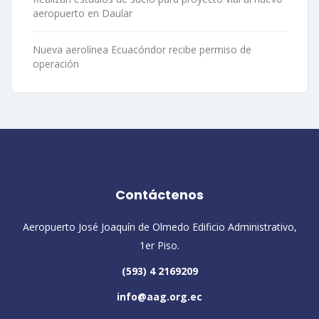
aeropuerto en Daular
Nueva aerolínea Ecuacóndor recibe permiso de
operación
Contáctenos
Aeropuerto José Joaquín de Olmedo Edificio Administrativo,
1er Piso.
(593) 4 2169209
info@aag.org.ec