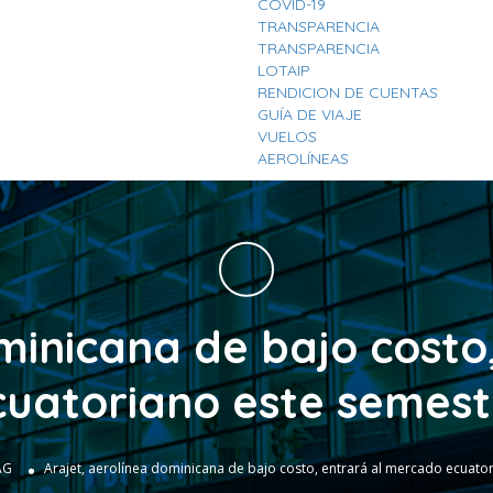
COVID-19
TRANSPARENCIA
TRANSPARENCIA
LOTAIP
RENDICION DE CUENTAS
GUÍA DE VIAJE
VUELOS
AEROLÍNEAS
ominicana de bajo costo
cuatoriano este semest
AG
Arajet, aerolínea dominicana de bajo costo, entrará al mercado ecuato