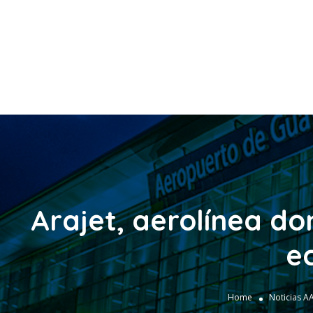
Arajet, aerolínea d
e
Home
Noticias A