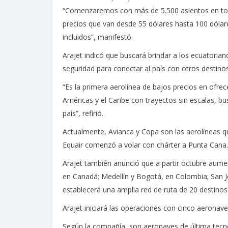
“Comenzaremos con más de 5.500 asientos en to
precios que van desde 55 dólares hasta 100 dólare
incluidos”, manifestó.
Arajet indicó que buscará brindar a los ecuatorian
seguridad para conectar al país con otros destinos
“Es la primera aerolínea de bajos precios en ofrec
Américas y el Caribe con trayectos sin escalas, bu
país”, refirió.
Actualmente, Avianca y Copa son las aerolíneas qu
Equair comenzó a volar con chárter a Punta Cana.
Arajet también anunció que a partir octubre aume
en Canadá; Medellín y Bogotá, en Colombia; San Jo
establecerá una amplia red de ruta de 20 destino
Arajet iniciará las operaciones con cinco aerona
Según la compañía, son aeronaves de última tecno