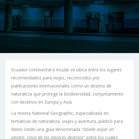
Ecuador continental e insular se ubica entre los lugares
recomendados para viajes, reconocidos por
publicaciones internacionales como un destino de
naturaleza que protege la biodiversidad, conjuntamente
con destinos en Europa y Asia.
La revista National Geographic, especializada en
temáticas de naturaleza, viajes y aventura, publicó para
Reino Unido una guía denominada “
Dónde viajar en
agosto: cinco de los mejores destinos
” entre los cuales