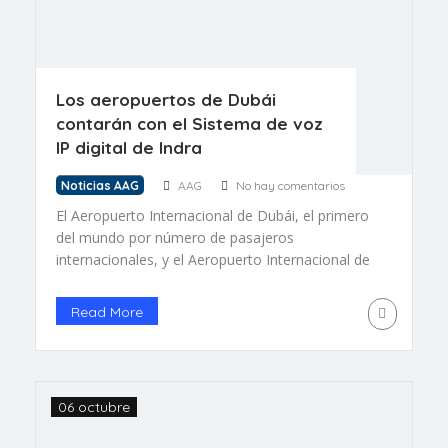
Los aeropuertos de Dubái
contarán con el Sistema de voz
IP digital de Indra
Noticias AAG
AAG
No hay comentarios
El Aeropuerto Internacional de Dubái, el primero
del mundo por número de pasajeros
internacionales, y el Aeropuerto Internacional de
Al Maktoum contarán con el sistema de
comunicaciones de voz IP completamente digital
Read More
Garex 300 de Indra.
06 octubre