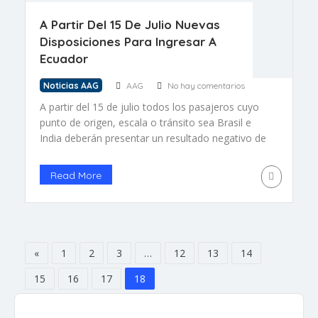
A Partir Del 15 De Julio Nuevas
Disposiciones Para Ingresar A
Ecuador
Noticias AAG
AAG
No hay comentarios
A partir del 15 de julio todos los pasajeros cuyo
punto de origen, escala o tránsito sea Brasil e
India deberán presentar un resultado negativo de
prueba RT-PCR con 72 horas previas al
embarque de su vuelo.
Read More
«
1
2
3
…
12
13
14
15
16
17
18