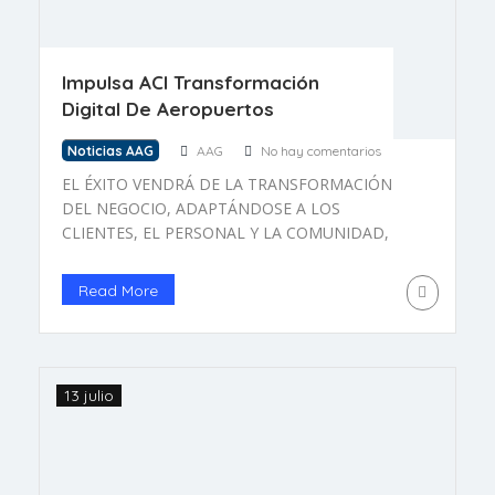
Impulsa ACI Transformación
Digital De Aeropuertos
Noticias AAG
AAG
No hay comentarios
EL ÉXITO VENDRÁ DE LA TRANSFORMACIÓN
DEL NEGOCIO, ADAPTÁNDOSE A LOS
CLIENTES, EL PERSONAL Y LA COMUNIDAD,
ASEGURA ACI El Consejo Internacional de
Aeropuertos (ACI) publicó la segunda edición del
Read More
Airport Digital Transformation Handbook, en
donde señala que la digitalización y el uso de
tecnologías conducen a una nueva forma de
abordar desafíos de capacidad […]
13 julio