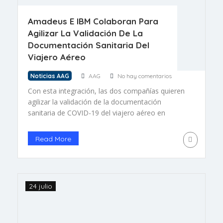
Amadeus E IBM Colaboran Para
Agilizar La Validación De La
Documentación Sanitaria Del
Viajero Aéreo
Noticias AAG
AAG
No hay comentarios
Con esta integración, las dos compañías quieren
agilizar la validación de la documentación
sanitaria de COVID-19 del viajero aéreo en
aquellos puntos de control en los que sea
necesaria su presentación y, de esta forma, se
Read More
reducen las dificultades durante la facturación y
se fomenta el apoyo a las aerolíneas en su
esfuerzo por aumentar […]
24 julio