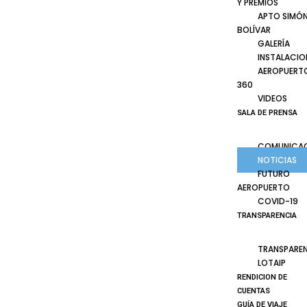
Y PREMIOS
APTO SIMÓ
BOLÍVAR
GALERÍA
INSTALACIO
AEROPUERT
360
VIDEOS
SALA DE PRENSA
COMUNICA
NOTICIAS
FUTURO
AEROPUERTO
COVID-19
TRANSPARENCIA
TRANSPARE
LOTAIP
RENDICION DE
CUENTAS
GUÍA DE VIAJE