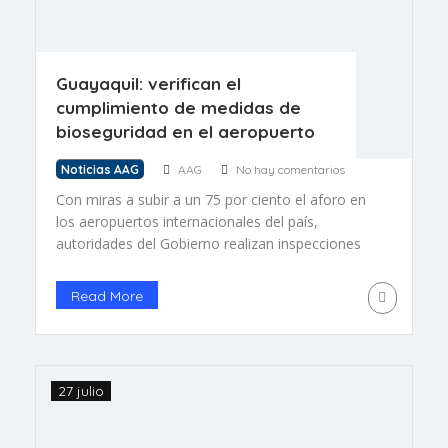
Guayaquil: verifican el
cumplimiento de medidas de
bioseguridad en el aeropuerto
Noticias AAG
AAG
No hay comentarios
Con miras a subir a un 75 por ciento el aforo en
los aeropuertos internacionales del país,
autoridades del Gobierno realizan inspecciones
en estos aeródromos para constatar cómo se
están llevando los protocolos de bioseguridad
Read More
para prevenir la COVID-19.El subsecretario de
Transporte Aéreo, José Luis Aguilar, hizo un
recorrido en el aeropuerto de Guayaquil José […]
27 julio