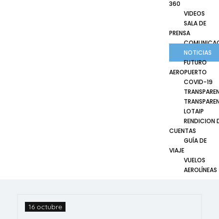
360
VIDEOS
SALA DE
PRENSA
COMUNICA
NOTICIAS
FUTURO
AEROPUERTO
COVID-19
TRANSPARE
TRANSPARE
LOTAIP
RENDICION 
CUENTAS
GUÍA DE
VIAJE
VUELOS
AEROLÍNEAS
16 octubre