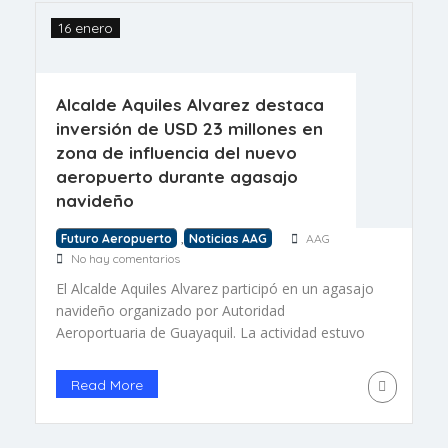
16 enero
Alcalde Aquiles Alvarez destaca
inversión de USD 23 millones en
zona de influencia del nuevo
aeropuerto durante agasajo
navideño
,
Futuro Aeropuerto
Noticias AAG
AAG
No hay comentarios
El Alcalde Aquiles Alvarez participó en un agasajo
navideño organizado por Autoridad
Aeroportuaria de Guayaquil. La actividad estuvo
dirigida a 400 niños que viven en Chongón y
comunidades cercanas, las cuales se encuentran
Read More
en la zona de influencia del futuro aeropuerto de
la ciudad. Durante su intervención, el primer
personero municipal informó que, hasta el […]