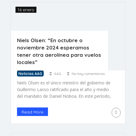
16 enero
Niels Olsen: “En octubre o
noviembre 2024 esperamos
tener otra aerolínea para vuelos
locales”
Noticias AAG
AAG
No hay comentarios
Niels Olsen es el único ministro del gobierno de
Guillermo Lasso ratificado para el año y medio
del mandato de Daniel Noboa. En este período,
que culminará en mayo de 2025, Olsen ha dicho
que espera finiquitar los pendientes de la anterior
Read More
administración. Olsen afirma que entre los planes
del país está la llegada de […]