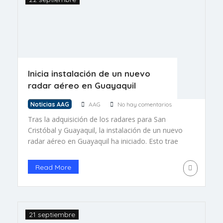
Inicia instalación de un nuevo
radar aéreo en Guayaquil
Noticias AAG
AAG
No hay comentarios
Tras la adquisición de los radares para San
Cristóbal y Guayaquil, la instalación de un nuevo
radar aéreo en Guayaquil ha iniciado. Esto trae
consigo cambios temporales en el tráfico aéreo
del aeropuerto José Joaquín de Olmedo.
Read More
Posiblemente como pasajero y usuario del
Aeropuerto de Guayaquil, no note cambios en la
rutina de volar desde o […]
21 septiembre