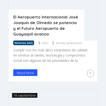
El Aeropuerto Internacional José
Joaquín de Olmedo se potencia
y el Futuro Aeropuerto de
Guayaquil avanza
Noticias AAG
AAG
No hay comentarios
Cumplir con los más altos estándares de calidad
en servicio al cliente, tecnología y compromiso
social son algunas de las prioridades de la
Autoridad Aeroportuaria de Guayaquil y TAGSA.
Es por ello que ambas entidades trabajamos de
Read More
forma conjunta para modernizar nuestra
terminal aérea. Impulso al aeropuerto José
Joaquín de Olmedo Constantemente estudiamos
acciones para […]
18 septiembre