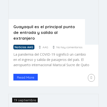
Guayaquil es el principal punto
de entrada y salida al
extranjero
Noticias AAG
AAG
No hay comentarios
La pandemia del COVID-19 significó un cambio
en el ingreso y salida de pasajeros del país. El
aeropuerto internacional Mariscal Sucre de Quito
superaba al José Joaquín de Olmedo de
Guayaquil en número de pasajeros que llegan o
Read More
salen al exterior, lo que cambió a partir del 2020.
Desde ese último año, la terminal internacional
[…]
19 septiembre