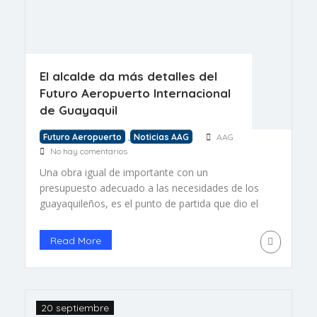
El alcalde da más detalles del
Futuro Aeropuerto Internacional
de Guayaquil
,
Futuro Aeropuerto
Noticias AAG
AAG
No hay comentarios
Una obra igual de importante con un
presupuesto adecuado a las necesidades de los
guayaquileños, es el punto de partida que dio el
alcalde Aquiles Álvarez con respecto al Futuro
Aeropuerto. En una reciente entrevista indicó que
Read More
la obra se mantiene, pero que se haría una
revisión exhaustiva del presupuesto que se
sugirió cuando se […]
20 septiembre