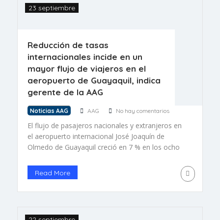
23 septiembre
Reducción de tasas
internacionales incide en un
mayor flujo de viajeros en el
aeropuerto de Guayaquil, indica
gerente de la AAG
Noticias AAG
AAG
No hay comentarios
El flujo de pasajeros nacionales y extranjeros en
el aeropuerto internacional José Joaquín de
Olmedo de Guayaquil creció en 7 % en los ocho
primeros meses de 2023, en comparación con la
etapa prepandemia en el mismo periodo de
Read More
2019. Según datos de la Autoridad Aeroportuaria
de Guayaquil (AAG), la terminal aérea transportó
a 2′871.015 usuarios […]
22 septiembre