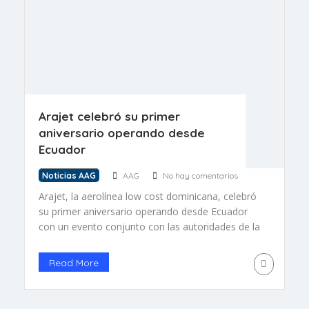
Arajet celebró su primer
aniversario operando desde
Ecuador
Noticias AAG
AAG
No hay comentarios
Arajet, la aerolínea low cost dominicana, celebró
su primer aniversario operando desde Ecuador
con un evento conjunto con las autoridades de la
Terminal Aeroportuaria de Guayaquil en el que
participaron más de 100 invitados, entre ellos
Read More
autoridades del sector turismo y transporte
aéreo de Ecuador y República Dominicana. En el
marco de la celebración, se […]