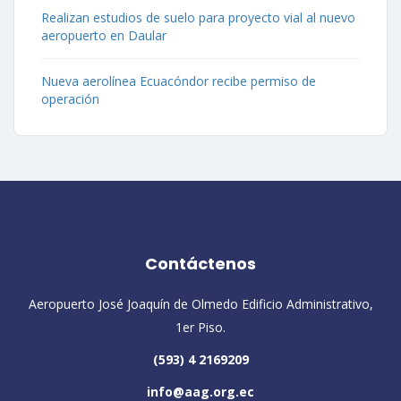
Realizan estudios de suelo para proyecto vial al nuevo
aeropuerto en Daular
Nueva aerolínea Ecuacóndor recibe permiso de
operación
Contáctenos
Aeropuerto José Joaquín de Olmedo Edificio Administrativo,
1er Piso.
(593) 4 2169209
info@aag.org.ec