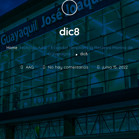
dic8
Noticias AAG
»
Ecuador ampliará la Reserva Marina de
Home
Galápagos
»
dic8
AAG
No hay comentarios
junio 15, 2022