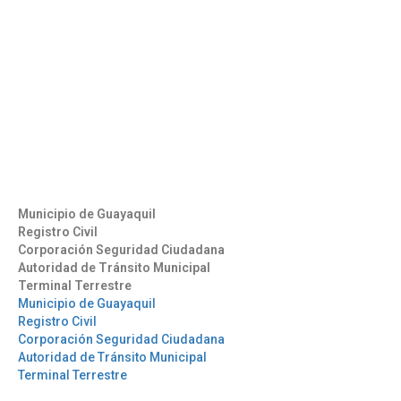
Contáctenos
Aeropuerto José Joaquín de Olmedo Edificio Administrativo,
1er Piso.
(593) 4 2169209
info@aag.org.ec
Otros Enlaces
Municipio de Guayaquil
Registro Civil
Corporación Seguridad Ciudadana
Autoridad de Tránsito Municipal
Terminal Terrestre
Municipio de Guayaquil
Registro Civil
Corporación Seguridad Ciudadana
Autoridad de Tránsito Municipal
Terminal Terrestre