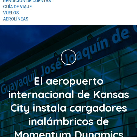
RENDICION DE CUENTAS
GUÍA DE VIAJE
VUELOS
AEROLÍNEAS
El aeropuerto
internacional de Kansas
City instala cargadores
inalámbricos de
Momentum Dynamics