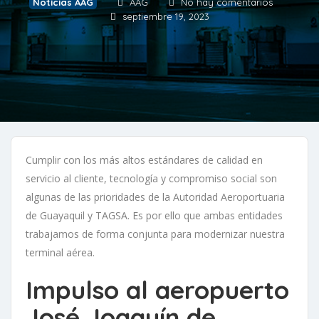
Noticias AAG
AAG
No hay comentarios
septiembre 19, 2023
Cumplir con los más altos estándares de calidad en
servicio al cliente, tecnología y compromiso social son
algunas de las prioridades de la Autoridad Aeroportuaria
de Guayaquil y TAGSA. Es por ello que ambas entidades
trabajamos de forma conjunta para modernizar nuestra
terminal aérea.
Impulso al aeropuerto
José Joaquín de