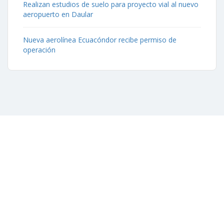
Realizan estudios de suelo para proyecto vial al nuevo
aeropuerto en Daular
Nueva aerolínea Ecuacóndor recibe permiso de
operación
Contáctenos
Aeropuerto José Joaquín de Olmedo Edificio Administrativo,
1er Piso.
(593) 4 2169209
info@aag.org.ec