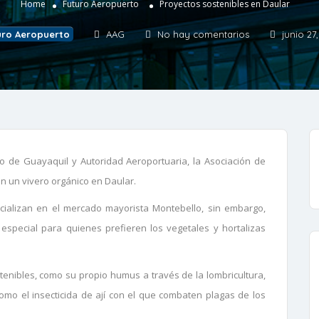
Home
Futuro Aeropuerto
Proyectos sostenibles en Daular
uro Aeropuerto
AAG
No hay comentarios
junio 27
o de Guayaquil y Autoridad Aeroportuaria, la Asociación de
 un vivero orgánico en Daular.
rcializan en el mercado mayorista Montebello, sin embargo,
special para quienes prefieren los vegetales y hortalizas
tenibles, como su propio humus a través de la lombricultura,
omo el insecticida de ají con el que combaten plagas de los