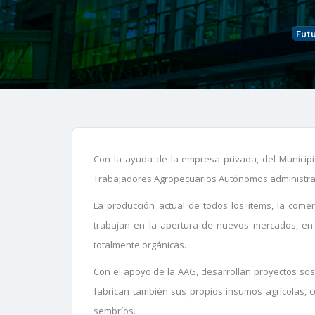
Fut
Con la ayuda de la empresa privada, del Municipi
Trabajadores Agropecuarios Autónomos administran
La producción actual de todos los ítems, la come
trabajan en la apertura de nuevos mercados, en e
totalmente orgánicas.
Con el apoyo de la AAG, desarrollan proyectos sos
fabrican también sus propios insumos agrícolas, c
sembríos.