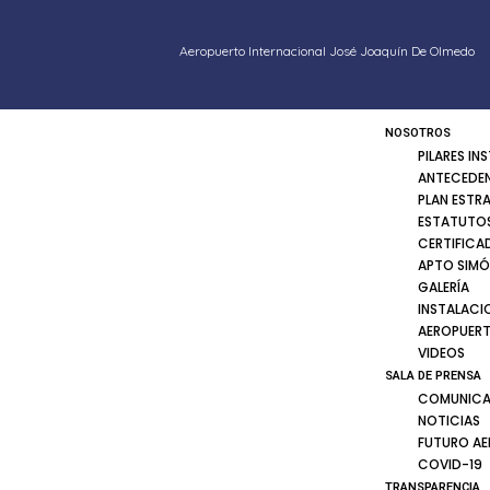
Aeropuerto Internacional José Joaquín De Olmedo
NOSOTROS
PILARES IN
ANTECEDE
PLAN ESTR
ESTATUTOS
CERTIFICA
APTO SIMÓ
GALERÍA
INSTALACI
AEROPUER
VIDEOS
SALA DE PRENSA
COMUNICA
NOTICIAS
FUTURO A
COVID-19
TRANSPARENCIA