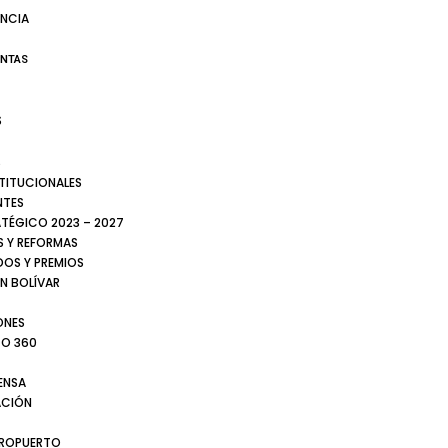
NCIA
ENTAS
S
S
STITUCIONALES
NTES
ATÉGICO 2023 – 2027
 Y REFORMAS
DOS Y PREMIOS
N BOLÍVAR
ONES
TO 360
ENSA
CIÓN
EROPUERTO