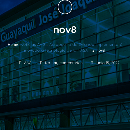
nov8
Noticias AAG
»
Aeropuerto de Orlando implementará
Home
innovadora tecnología de la NASA
»
nov8
AAG
No hay comentarios
junio 15, 2022