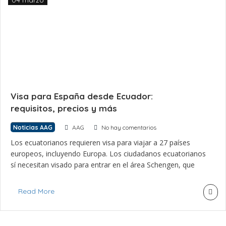
04 marzo
Visa para España desde Ecuador:
requisitos, precios y más
Noticias AAG
AAG
No hay comentarios
Los ecuatorianos requieren visa para viajar a 27 países
europeos, incluyendo Europa. Los ciudadanos ecuatorianos
sí necesitan visado para entrar en el área Schengen, que
abarca a 27 países europeos, incluyendo a España, donde
radica una importante comunidad de migrantes
Read More
provenientes de la nación sudamericana. El Ministerio de
Asuntos Exteriores, Unión Europea y Cooperación explica
[…]