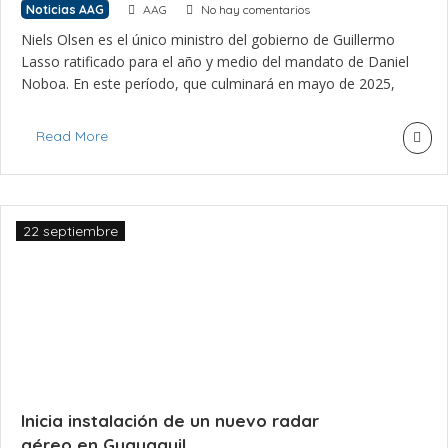
Noticias AAG
AAG
No hay comentarios
Niels Olsen es el único ministro del gobierno de Guillermo
Lasso ratificado para el año y medio del mandato de Daniel
Noboa. En este período, que culminará en mayo de 2025,
Olsen ha dicho que espera finiquitar los pendientes de la
anterior administración. Olsen afirma que entre los planes
Read More
del país está la llegada de […]
22 septiembre
Inicia instalación de un nuevo radar
aéreo en Guayaquil