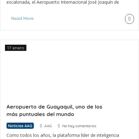
escalonada, el Aeropuerto Internacional José Joaquín de
Olmedo de Guayaquil logró al cierre del 2023 superar los
niveles de tráfico de pasajeros del 2019. La terminal aérea
Read More
de Guayaquil llegó a movilizar 4′261.891 pasajeros
(nacionales e […]
17 enero
Aeropuerto de Guayaquil, uno de los
más puntuales del mundo
Noticias AAG
AAG
No hay comentarios
Como todos los años, la plataforma líder de inteligencia