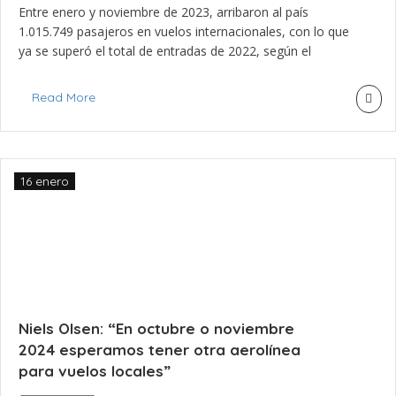
Entre enero y noviembre de 2023, arribaron al país
1.015.749 pasajeros en vuelos internacionales, con lo que
ya se superó el total de entradas de 2022, según el
Ministerio de Turismo. La meta del Gobierno para 2024 es
alcanzar o superar los 1,6 millones de arribos
Read More
internacionales, dijo el ministro de Turismo, Niels Olsen, a
[…]
16 enero
Niels Olsen: “En octubre o noviembre
2024 esperamos tener otra aerolínea
para vuelos locales”