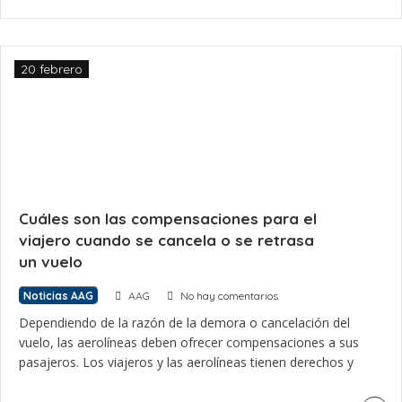
internacional, […]
20 febrero
Cuáles son las compensaciones para el
viajero cuando se cancela o se retrasa
un vuelo
Noticias AAG
AAG
No hay comentarios
Dependiendo de la razón de la demora o cancelación del
vuelo, las aerolíneas deben ofrecer compensaciones a sus
pasajeros. Los viajeros y las aerolíneas tienen derechos y
obligaciones contractuales, desde que se emite un boleto
de avión hasta que el pasajero y su equipaje llega a su