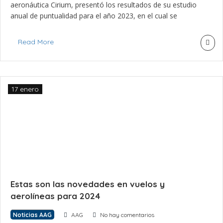
aeronáutica Cirium, presentó los resultados de su estudio
anual de puntualidad para el año 2023, en el cual se
destacan varias aerolíneas y aeropuertos latinoamericanos.
La puntualidad de los aeropuertos se elabora considerando
Read More
la demora sobre el horario programado de partida de los
vuelos. El Aeropuerto […]
17 enero
Estas son las novedades en vuelos y
aerolíneas para 2024
Noticias AAG
AAG
No hay comentarios