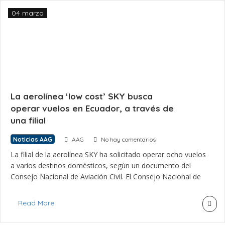
04 marzo
La aerolínea ‘low cost’ SKY busca
operar vuelos en Ecuador, a través de
una filial
Noticias AAG
AAG
No hay comentarios
La filial de la aerolínea SKY ha solicitado operar ocho vuelos
a varios destinos domésticos, según un documento del
Consejo Nacional de Aviación Civil. El Consejo Nacional de
Aviación Civil aceptó -el 21 de febrero de 2024- dar trámite
a una solicitud de operación de vuelos a Fly Airline Ecuador
Read More
Flyar, empresa creada hace un […]