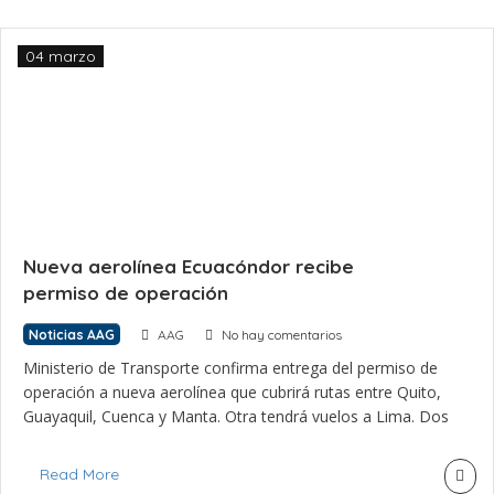
04 marzo
Nueva aerolínea Ecuacóndor recibe
permiso de operación
Noticias AAG
AAG
No hay comentarios
Ministerio de Transporte confirma entrega del permiso de
operación a nueva aerolínea que cubrirá rutas entre Quito,
Guayaquil, Cuenca y Manta. Otra tendrá vuelos a Lima. Dos
nuevas aerolíneas, una de ellas de bandera nacional,
gestionan sus permisos para operar en el mercado local de
Read More
Ecuador, y desde marzo habrá otra conexión a nivel