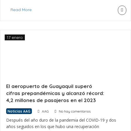
Aviación Civil del Ecuador publicó cifras de la movilización de
pasajeros aéreos en el país. Los números son el reflejo de
Read More
los vuelos a través de […]
17 enero
El aeropuerto de Guayaquil superó
cifras prepandémicas y alcanzó récord:
4,2 millones de pasajeros en el 2023
Noticias AAG
AAG
No hay comentarios
Después del año duro de la pandemia del COVID-19 y dos
años seguidos en los que hubo una recuperación