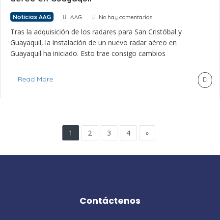
Noticias AAG
AAG
No hay comentarios
Tras la adquisición de los radares para San Cristóbal y
Guayaquil, la instalación de un nuevo radar aéreo en
Guayaquil ha iniciado. Esto trae consigo cambios
temporales en el tráfico aéreo del aeropuerto José Joaquín
de Olmedo. Posiblemente como pasajero y usuario del
Read More
Aeropuerto de Guayaquil, no note cambios en la rutina de
volar desde o […]
1
2
3
4
»
Contáctenos