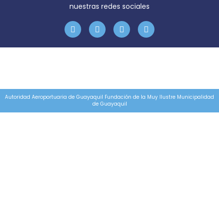
nuestras redes sociales
Autoridad Aeroportuaria de Guayaquil Fundación de la Muy Ilustre Municipalidad
de Guayaquil