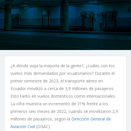
¿A dónde viaja la mayoría de la gente?, ¿cuáles son los
vuelos más demandados por ecuatorianos? Durante el
primer semestre de 2023, el transporte aéreo en
Ecuador movilizó a cerca de 3,9 millones de pasajeros.
Esto tanto en vuelos domésticos como internacionales.
La cifra muestra un incremento de 31% frente a los
primeros seis meses de 2022, cuando se movilizaron 2,9
millones de pasajeros, según la
Dirección General de
Aviación Civil
(DGAC).